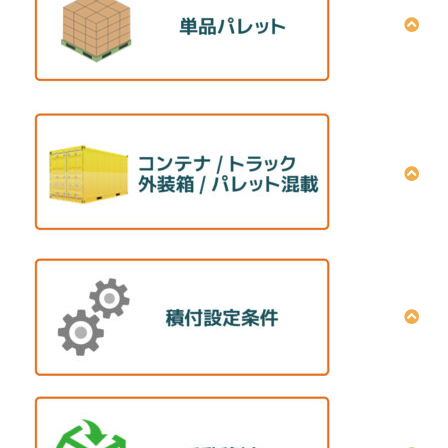
単品パレット積付パターン計算方法
積付プラン作成（画面入力）設定方法
積付プラン作成（データアップロード）設定方法
シミュレーション結果の共有方法
単品満載計算の操作方法
全プラン一括削除方法
最適化設定条件の説明
貨物の回転可否の設定方法