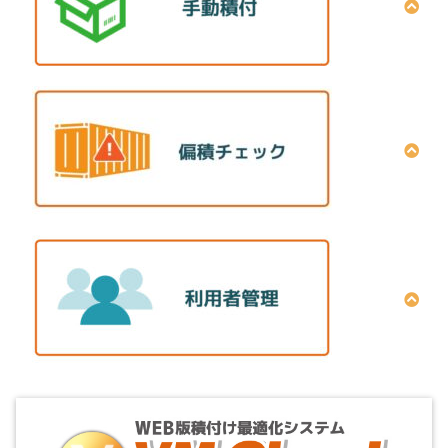
積荷色の設定方法
荷姿強度の設定方法
上下配置条件の設定方法
手積みプログラムインストール手順
段数の設定方法
手積みプログラムの構成
オーダーNoの設定方法
3D表示画面
泣別れ不可の設定方法
手動配置画面
内寸指定の設定方法
コンテナ間積替画面
鉄道コンテナデータ変換ツールの設定方法
前後区分（積順）の設定方法
クロス集計画面
データ取り込み〜自動計算
積付図出力画面
手動積付 動画解説
Excelクロス集計結果出力機能
偏積チェックシートと台帳の出力方法
プロキシサーバー設定の確認手順
表示項目名変更・位置変更
利用者追加方法
コンテナ間積替画面から手積み画面へ移動
無料試供延長クーポンの適用方法