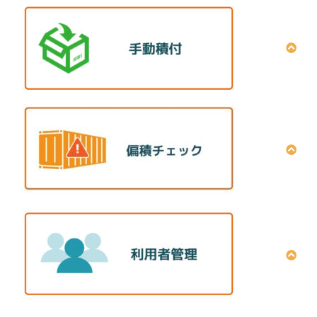
全プラン一括削除方法
最適化設定条件の説明
貨物の回転可否の設定方法
積荷色の設定方法
荷姿強度の設定方法
上下配置条件の設定方法
手積みプログラムインストール手順
段数の設定方法
手積みプログラムの構成
オーダーNoの設定方法
3D表示画面
泣別れ不可の設定方法
手動配置画面
内寸指定の設定方法
コンテナ間積替画面
鉄道コンテナデータ変換ツールの設定方法
前後区分（積順）の設定方法
クロス集計画面
データ取り込み〜自動計算
積付図出力画面
手動積付 動画解説
Excelクロス集計結果出力機能
偏積チェックシートと台帳の出力方法
プロキシサーバー設定の確認手順
表示項目名変更・位置変更
利用者追加方法